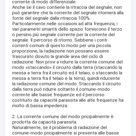
corrente di modo differenziale.
Anche se il cavo contiene la ritraccia del segnale, non
può garantire che la corrente del segnale ritornerà alla
fonte del segnale dalla ritraccia 100%.
Particolarmente nelle occasioni ad alta frequenza, i
vari parametri smarriti dello spazio forniscono il terzo
o persino più segnale corrente per la corrente del
segnale. Il percorso di ritorno. Sebbene i conti
correnti comuni di questo modo per una piccola
proporzione, la radiazione non possano essere
trascurato dovuto la grande area del ciclo di
radiazione. Non provi a ridurre la corrente comune del
modo «staccando» il circuito dalla terra (staccando la
messa a terra fra il circuito ed il telaio, o staccando la
messa a terra fra il telaio e la terra), quindi riducente
la radiazione comune del modo. Staccando il circuito
dalla terra può ridurre soltanto il comune-modo
corrente alle basse frequenze ed il percorso
costituito da capacità parassita alle alte frequenze ha
molto di bassa impedenza.
2. La corrente comune del modo pricipalmente è
prodotta da capacità parassita.
Naturalmente, se il problema di radiazione del
comune-modo pricipalmente si presenta alle basse