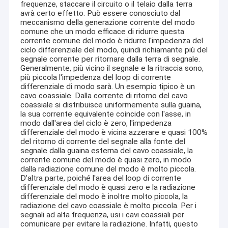
frequenze, staccare il circuito o il telaio dalla terra
avrà certo effetto. Può essere conosciuto dal
meccanismo della generazione corrente del modo
comune che un modo efficace di ridurre questa
corrente comune del modo è ridurre l'impedenza del
ciclo differenziale del modo, quindi richiamante più del
segnale corrente per ritornare dalla terra di segnale.
Generalmente, più vicino il segnale e la ritraccia sono,
più piccola l'impedenza del loop di corrente
differenziale di modo sarà. Un esempio tipico è un
cavo coassiale. Dalla corrente di ritorno del cavo
coassiale si distribuisce uniformemente sulla guaina,
la sua corrente equivalente coincide con l'asse, in
modo dall'area del ciclo è zero, l'impedenza
differenziale del modo è vicina azzerare e quasi 100%
del ritorno di corrente del segnale alla fonte del
segnale dalla guaina esterna del cavo coassiale, la
corrente comune del modo è quasi zero, in modo
dalla radiazione comune del modo è molto piccola.
D'altra parte, poiché l'area del loop di corrente
differenziale del modo è quasi zero e la radiazione
differenziale del modo è inoltre molto piccola, la
radiazione del cavo coassiale è molto piccola. Per i
segnali ad alta frequenza, usi i cavi coassiali per
comunicare per evitare la radiazione. Infatti, questo