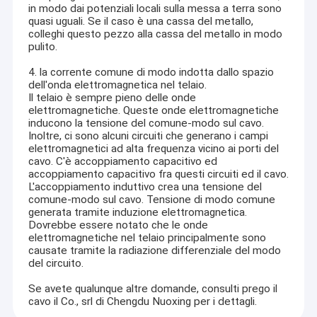
in modo dai potenziali locali sulla messa a terra sono
quasi uguali. Se il caso è una cassa del metallo,
colleghi questo pezzo alla cassa del metallo in modo
pulito.
4. la corrente comune di modo indotta dallo spazio
dell'onda elettromagnetica nel telaio.
Il telaio è sempre pieno delle onde
elettromagnetiche. Queste onde elettromagnetiche
inducono la tensione del comune-modo sul cavo.
Inoltre, ci sono alcuni circuiti che generano i campi
elettromagnetici ad alta frequenza vicino ai porti del
cavo. C'è accoppiamento capacitivo ed
accoppiamento capacitivo fra questi circuiti ed il cavo.
L'accoppiamento induttivo crea una tensione del
comune-modo sul cavo. Tensione di modo comune
generata tramite induzione elettromagnetica.
Dovrebbe essere notato che le onde
Casa
elettromagnetiche nel telaio principalmente sono
causate tramite la radiazione differenziale del modo
Il cavo il Co., srl di Nuoxing è un'impresa moderna del cavo noi
del circuito.
che mettiamo a fuoco sulla R & S, sulla produzione e sulle
Prodotti
vendite dal 2010.
Se avete qualunque altre domande, consulti prego il
Siamo situati nella provincia di Hebei che riguarda più di 30.000
Circa noi
cavo il Co., srl di Chengdu Nuoxing per i dettagli.
m2. Con un personale totale 210 e 30 linee di produzione.
La gamma di produzione copre i cavi elettrici di bassa tensione, i