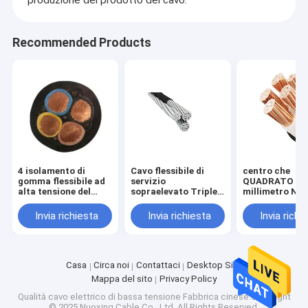
produzione del prodotto del cavo.
Il PVC ha isolato il cavo
cavo isolato xlpe
Recommended Products
Cavo inguainato di gomma
cavo di controllo multiconduttore
Cavo di controllo resistente al fuoco
Cavi sopraelevati di alluminio
4 isolamento di
Cavo flessibile di
centro che
gomma flessibile ad
servizio
QUADRATO di 5
Cavo aereo del pacco
alta tensione del
sopraelevato Triplex
millimetro NYY 
cavo ccc del centro
del pacco ISO14001
multi il PVC de
1.9/3.3kV
della guaina aerea
di rame ha isol
Invia richiesta
Invia richiesta
Invia richi
conduttore di alluminio nudo
del cavo LSOH
PVC ha inguain
cavo elettrico
Cavo elettrico isolato
Casa
Circa noi
Contattaci
Desktop Site
Mappa del sito
Privacy Policy
Qualità
cavo elettrico di bassa tensione
Fabbrica cinese.Copyright
© 2025 Nuoxing Cable Co., Ltd. All Rights Reserved.