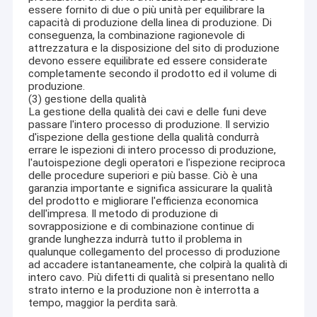
essere fornito di due o più unità per equilibrare la
capacità di produzione della linea di produzione. Di
conseguenza, la combinazione ragionevole di
attrezzatura e la disposizione del sito di produzione
devono essere equilibrate ed essere considerate
completamente secondo il prodotto ed il volume di
produzione.
(3) gestione della qualità
La gestione della qualità dei cavi e delle funi deve
passare l'intero processo di produzione. Il servizio
d'ispezione della gestione della qualità condurrà
errare le ispezioni di intero processo di produzione,
l'autoispezione degli operatori e l'ispezione reciproca
delle procedure superiori e più basse. Ciò è una
garanzia importante e significa assicurare la qualità
del prodotto e migliorare l'efficienza economica
dell'impresa. Il metodo di produzione di
sovrapposizione e di combinazione continue di
Casa
grande lunghezza indurrà tutto il problema in
qualunque collegamento del processo di produzione
Il cavo il Co., srl di Nuoxing è un'impresa moderna del cavo noi
ad accadere istantaneamente, che colpirà la qualità di
che mettiamo a fuoco sulla R & S, sulla produzione e sulle
Prodotti
intero cavo. Più difetti di qualità si presentano nello
vendite dal 2010.
strato interno e la produzione non è interrotta a
Siamo situati nella provincia di Hebei che riguarda più di 30.000
Circa noi
tempo, maggior la perdita sarà.
m2. Con un personale totale 210 e 30 linee di produzione.
La gamma di produzione copre i cavi elettrici di bassa tensione, i