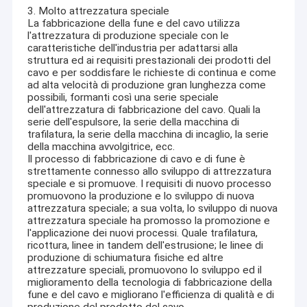
3. Molto attrezzatura speciale
cavi elettrici medi di tensione, i cavi di controllo, i cavi
Giro della fabbrica
La fabbricazione della fune e del cavo utilizza
sopraelevati, i cavi di gomma ed i conduttori nudi ecc.
l'attrezzatura di produzione speciale con le
La nostra società ha ottenuto la licenza di produzione
Controllo di qualità
caratteristiche dell'industria per adattarsi alla
industriale nazionale della Cina, ISO9001/ISO14001 il certificato,
struttura ed ai requisiti prestazionali dei prodotti del
il certificato del ccc, certificato del CE. C'è standard producendo
cavo e per soddisfare le richieste di continua e come
Contattici
il sistema e rigorosamente i sistemi del controllo di qualità.
ad alta velocità di produzione gran lunghezza come
Come fornitore globale, i nostri prodotti possono essere
possibili, formanti così una serie speciale
prodotti secondo le norme differenti. quale il GB, IEC, BS, ASTM,
Notizie
dell'attrezzatura di fabbricazione del cavo. Quali la
BACCANO, NFC ecc.
serie dell'espulsore, la serie della macchina di
Finora i nostri cavi sono stati esportati verso più di 30 paesi
Casi
trafilatura, la serie della macchina di incaglio, la serie
dentro universalmente.
della macchina avvolgitrice, ecc.
E credi che il più mercato sia aperto con il nostro sforzo.
Il processo di fabbricazione di cavo e di fune è
Pensiamo francamente cooperare con voi.
strettamente connesso allo sviluppo di attrezzatura
speciale e si promuove. I requisiti di nuovo processo
cavo elettrico di bassa tensione
promuovono la produzione e lo sviluppo di nuova
attrezzatura speciale; a sua volta, lo sviluppo di nuova
attrezzatura speciale ha promosso la promozione e
Cavo elettrico corazzato
l'applicazione dei nuovi processi. Quale trafilatura,
ricottura, linee in tandem dell'estrusione; le linee di
Cavo elettrico sotterraneo
produzione di schiumatura fisiche ed altre
attrezzature speciali, promuovono lo sviluppo ed il
miglioramento della tecnologia di fabbricazione della
Cavi medi di tensione
fune e del cavo e migliorano l'efficienza di qualità e di