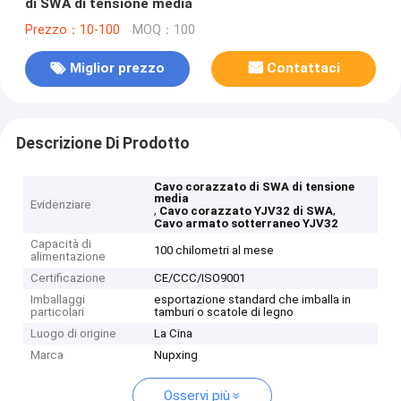
di SWA di tensione media
Prezzo：10-100
MOQ：100
Miglior prezzo
Contattaci
Descrizione Di Prodotto
Cavo corazzato di SWA di tensione
media
Evidenziare
,
,
Cavo corazzato YJV32 di SWA
Cavo armato sotterraneo YJV32
Capacità di
100 chilometri al mese
alimentazione
Certificazione
CE/CCC/ISO9001
Imballaggi
esportazione standard che imballa in
particolari
tamburi o scatole di legno
Luogo di origine
La Cina
Marca
Nupxing
Osservi più