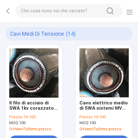
Cavi Medi Di Tensione
(14)
Il filo di acciaio di
Cavo elettrico medio
SWA 1kv corazzato
di SWA sistemi MV
al centro del rame
dei cavi di tensione di
Prezzo:
10-100
Prezzo:
10-100
35kv cabla 300 Sqmm
IEC60502 26/35KV
MOQ:
100
MOQ:
100
Ottieni l'ultimo prezzo
Ottieni l'ultimo prezzo