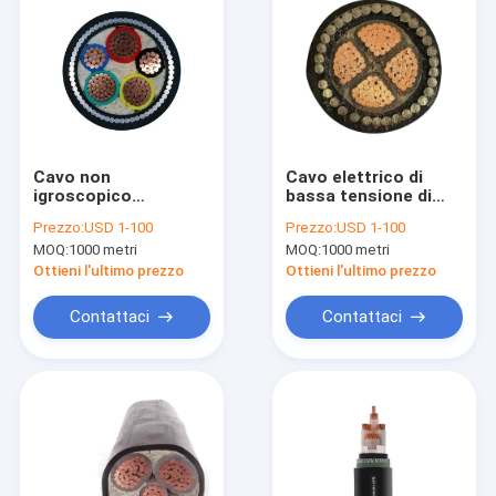
Cavo non
Cavo elettrico di
igroscopico
bassa tensione di
IEC60502 del centro
N2XRY YJV32 per
Prezzo:
USD 1-100
Prezzo:
USD 1-100
NAYRY del rame del
costruzione
MOQ:
1000 metri
MOQ:
1000 metri
cavo di SWA
Ottieni l'ultimo prezzo
Ottieni l'ultimo prezzo
Contattaci
Contattaci
Casa
prodotti
Chi siamo