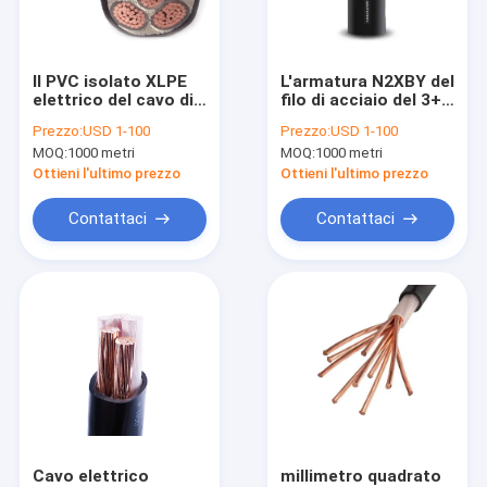
Contattaci
Il PVC isolato XLPE
L'armatura N2XBY del
elettrico del cavo di
filo di acciaio del 3+1
cavo elettrico di bassa tensione
bassa tensione di
centro cabla la
Prezzo:
USD 1-100
Prezzo:
USD 1-100
0.6/1 chilovolt ha
guaina interna del
MOQ:
1000 metri
MOQ:
1000 metri
inguainato
PVC per la
Cavo elettrico corazzato
metropolitana
Ottieni l'ultimo prezzo
Ottieni l'ultimo prezzo
Cavo elettrico sotterraneo
Contattaci
Contattaci
Cavi medi di tensione
Il PVC ha isolato il cavo
cavo isolato xlpe
Cavo inguainato di gomma
cavo di controllo multiconduttore
Cavo elettrico
millimetro quadrato