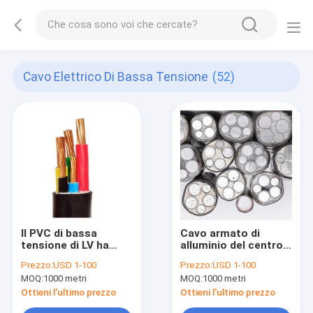
Cavo Elettrico Di Bassa Tensione
(52)
Il PVC di bassa
Cavo armato di
tensione di LV ha
alluminio del centro
isolato il cavo
di 0.6/1KV NA2XY 4
Prezzo:
USD 1-100
Prezzo:
USD 1-100
elettrico di NYY
MOQ:
1000 metri
MOQ:
1000 metri
Ottieni l'ultimo prezzo
Ottieni l'ultimo prezzo