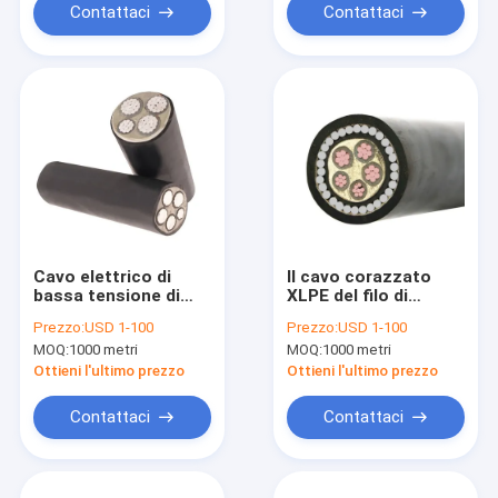
Contattaci
Contattaci
Cavo elettrico di
Il cavo corazzato
bassa tensione di
XLPE del filo di
NA2XBY
acciaio di bassa
Prezzo:
USD 1-100
Prezzo:
USD 1-100
tensione di N2XRY ha
MOQ:
1000 metri
MOQ:
1000 metri
isolato il cavo
elettrico
Ottieni l'ultimo prezzo
Ottieni l'ultimo prezzo
Contattaci
Contattaci