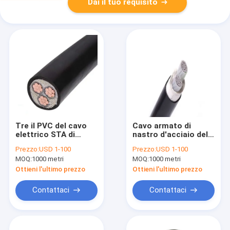
Dai il tuo requisito
Tre il PVC del cavo
Cavo armato di
elettrico STA di
nastro d'acciaio del
bassa tensione del
cavo di bassa
Prezzo:
USD 1-100
Prezzo:
USD 1-100
centro NYBY ha
tensione del centro
MOQ:
1000 metri
MOQ:
1000 metri
inguainato
di Al 2 di YJLV22
NA2XRY
Ottieni l'ultimo prezzo
Ottieni l'ultimo prezzo
Contattaci
Contattaci