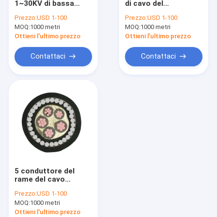
1~30KV di bassa
di cavo del
Cavo di controllo resistente al fuoco
tensione del
polietilene collegato
Prezzo:
USD 1-100
Prezzo:
USD 1-100
conduttore N2XY del
singolo del centro
MOQ:
Cavi sopraelevati di alluminio
1000 metri
MOQ:
1000 metri
Cu
500V 95 del cavo di
rame XLPE incrocio
Ottieni l'ultimo prezzo
Ottieni l'ultimo prezzo
Cavo aereo del pacco
Contattaci
Contattaci
conduttore di alluminio nudo
Cavo elettrico isolato
5 conduttore del
rame del cavo
elettrico di bassa
Prezzo:
USD 1-100
tensione del PVC di
MOQ:
1000 metri
SWA N2XRY del
centro
Ottieni l'ultimo prezzo