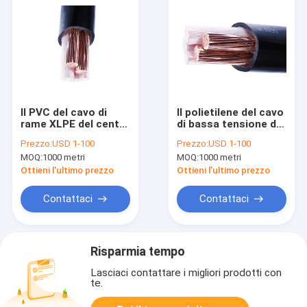
Il PVC del cavo di
Il polietilene del cavo
rame XLPE del centro
di bassa tensione del
1.5MM2-400MM2 3,5
centro del centro 4 di
Prezzo:
USD 1-100
Prezzo:
USD 1-100
ha isolato il filo di
IEC60502 N2XY 3 ha
MOQ:
1000 metri
MOQ:
1000 metri
rame
isolato
Ottieni l'ultimo prezzo
Ottieni l'ultimo prezzo
Contattaci
Contattaci
Risparmia tempo
Lasciaci contattare i migliori prodotti con
te.