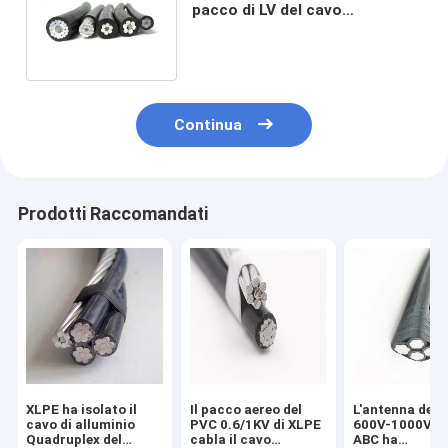
pacco di LV del cavo
dell'albero 2 strati i cavi di 3
strati ACSR
Continua
Prodotti Raccomandati
XLPE ha isolato il
Il pacco aereo del
L'antenna del 
cavo di alluminio
PVC 0.6/1KV di XLPE
600V-1000V il
Quadruplex del
cabla il cavo
ABC ha