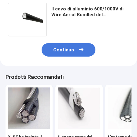
Il cavo di alluminio 600/1000V di
Wire Aerial Bundled del
conduttore di JKLY ha riguardato
la linea cavo
Continua
Prodotti Raccomandati
XLPE ha isolato il
Il pacco aereo del
L'antenna del 