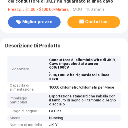
del conduttore di JKLY ha riguardato la linea cavo
Prezzo：$1.00 - $100.00/Meters
MOQ：100 metri
Miglior prezzo
Contattaci
Descrizione Di Prodotto
,
Conduttore di alluminio Wire di JKLY
Cavo impacchettato aereo
600/1000V
Evidenziare
,
600/1000V ha riguardato la linea
cavo
Capacità di
10000 chilometro/chilometri per Mese
alimentazione
Esportazione standard che imballa con
Imballaggi
il tamburo di legno o il tamburo di legno
particolari
d'acciaio
Luogo di origine
La Cina
Marca
Nuoxing
Numero di modello
JKLY