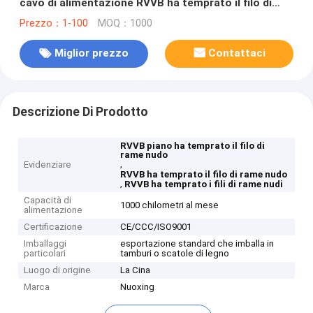
cavo di alimentazione RVVB ha temprato il filo di
rame nudo
Prezzo：1-100
MOQ：1000
Miglior prezzo
Contattaci
Descrizione Di Prodotto
RVVB piano ha temprato il filo di
rame nudo
,
Evidenziare
RVVB ha temprato il filo di rame nudo
,
RVVB ha temprato i fili di rame nudi
Capacità di
1000 chilometri al mese
alimentazione
Certificazione
CE/CCC/ISO9001
Imballaggi
esportazione standard che imballa in
particolari
tamburi o scatole di legno
Luogo di origine
La Cina
Marca
Nuoxing