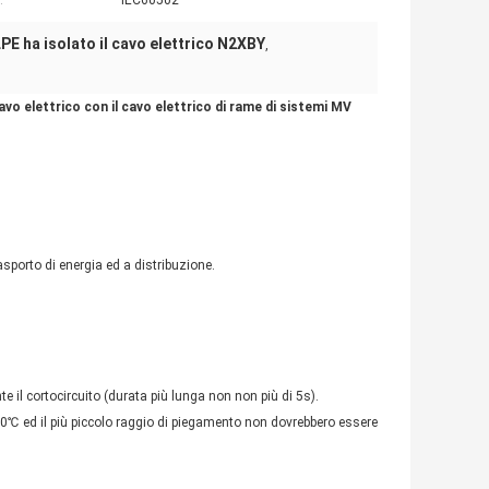
:
IEC60502
PE ha isolato il cavo elettrico N2XBY
,
avo elettrico con il cavo elettrico di rame di sistemi MV
sporto di energia ed a distribuzione.
 il cortocircuito (durata più lunga non non più di 5s).
0℃ ed il più piccolo raggio di piegamento non dovrebbero essere