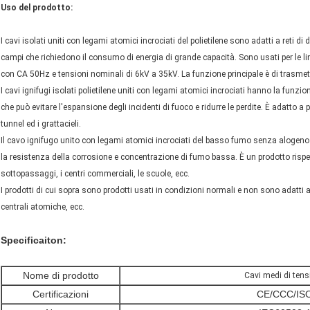
Uso del prodotto:
I cavi isolati uniti con legami atomici incrociati del polietilene sono adatti a reti di 
campi che richiedono il consumo di energia di grande capacità. Sono usati per le lin
con CA 50Hz e tensioni nominali di 6kV a 35kV. La funzione principale è di trasmette
I cavi ignifugi isolati polietilene uniti con legami atomici incrociati hanno la funzio
che può evitare l'espansione degli incidenti di fuoco e ridurre le perdite. È adatto a
tunnel ed i grattacieli.
Il cavo ignifugo unito con legami atomici incrociati del basso fumo senza alogeno i
la resistenza della corrosione e concentrazione di fumo bassa. È un prodotto rispe
sottopassaggi, i centri commerciali, le scuole, ecc.
I prodotti di cui sopra sono prodotti usati in condizioni normali e non sono adatti
centrali atomiche, ecc.
Specificaiton:
Nome di prodotto
Cavi medi di tens
Certificazioni
CE/CCC/IS