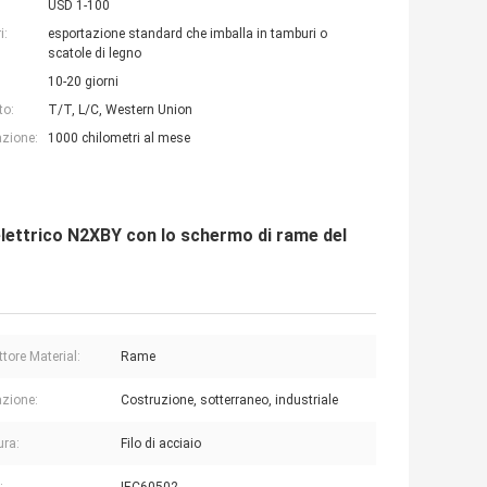
USD 1-100
i:
esportazione standard che imballa in tamburi o
scatole di legno
10-20 giorni
to:
T/T, L/C, Western Union
azione:
1000 chilometri al mese
elettrico N2XBY con lo schermo di rame del
tore Material:
Rame
azione:
Costruzione, sotterraneo, industriale
ra:
Filo di acciaio