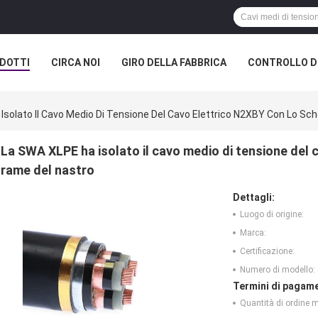
DOTTI
CIRCA NOI
GIRO DELLA FABBRICA
CONTROLLO DI
Isolato Il Cavo Medio Di Tensione Del Cavo Elettrico N2XBY Con Lo Sc
La SWA XLPE ha isolato il cavo medio di tensione del 
rame del nastro
Dettagli:
Luogo di origine:
Marca:
Certificazione:
Numero di modello:
Termini di pagame
Quantità di ordine 