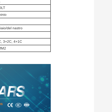
1
OLT
minio
iaio/del nastro
C, 3+2C, 4+1C
MM2