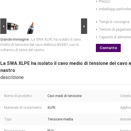
Prezzo:
Imballaggi particolar
Tempi di consegna:
Termini di pagamen
Capacità di aliment
Grande immagine :
La SWA XLPE ha isolato il cavo
medio di tensione del cavo elettrico N2XBY con lo
Contatto
schermo di rame del nastro
La SWA XLPE ha isolato il cavo medio di tensione del cavo 
nastro
descrizione
Nome di prodotto:
Cavi medi di tensione
Condut
Materiale di isolamento:
XLPE
Applic
Tipo:
Tensione media
Armatu