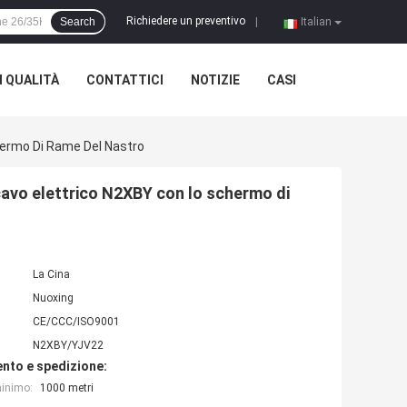
Richiedere un preventivo
Search
|
Italian
 QUALITÀ
CONTATTICI
NOTIZIE
CASI
hermo Di Rame Del Nastro
cavo elettrico N2XBY con lo schermo di
La Cina
Nuoxing
CE/CCC/ISO9001
N2XBY/YJV22
nto e spedizione:
minimo:
1000 metri