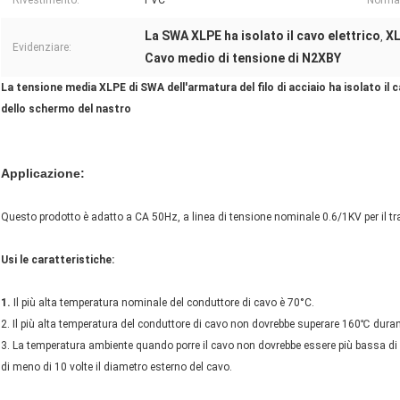
Rivestimento:
PVC
Norma
La SWA XLPE ha isolato il cavo elettrico
XL
,
Evidenziare:
Cavo medio di tensione di N2XBY
La tensione media XLPE di SWA dell'armatura del filo di acciaio ha isolato il c
dello schermo del nastro
Applicazione:
Questo prodotto è adatto a CA 50Hz, a linea di tensione nominale 0.6/1KV per il tra
Usi le caratteristiche:
1.
Il più alta temperatura nominale del conduttore di cavo è 70°C.
2. Il più alta temperatura del conduttore di cavo non dovrebbe superare 160℃ durante
3. La temperatura ambiente quando porre il cavo non dovrebbe essere più bassa di 
di meno di 10 volte il diametro esterno del cavo.