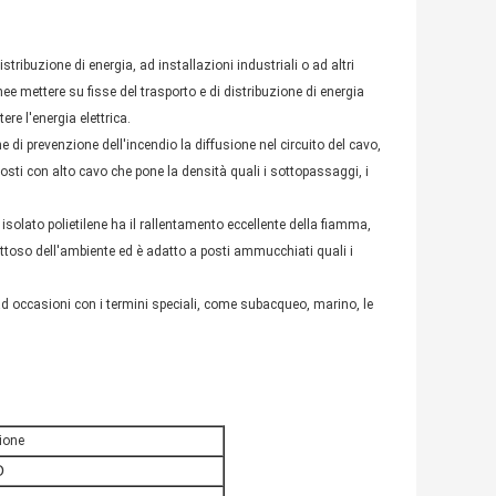
distribuzione di energia, ad installazioni industriali o ad altri
ee mettere su fisse del trasporto e di distribuzione di energia
re l'energia elettrica.
ne di prevenzione dell'incendio la diffusione nel circuito del cavo,
 posti con alto cavo che pone la densità quali i sottopassaggi, i
solato polietilene ha il rallentamento eccellente della fiamma,
ttoso dell'ambiente ed è adatto a posti ammucchiati quali i
 ad occasioni con i termini speciali, come subacqueo, marino, le
ione
O