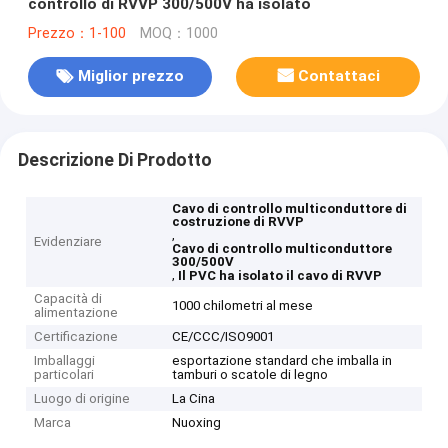
controllo di RVVP 300/500V ha isolato
Prezzo：1-100
MOQ：1000
Miglior prezzo
Contattaci
Descrizione Di Prodotto
Cavo di controllo multiconduttore di
costruzione di RVVP
,
Evidenziare
Cavo di controllo multiconduttore
300/500V
,
Il PVC ha isolato il cavo di RVVP
Capacità di
1000 chilometri al mese
alimentazione
Certificazione
CE/CCC/ISO9001
Imballaggi
esportazione standard che imballa in
particolari
tamburi o scatole di legno
Luogo di origine
La Cina
Marca
Nuoxing