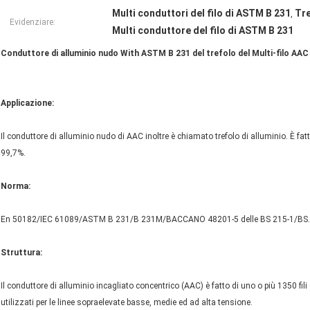
Multi conduttori del filo di ASTM B 231
Tre
,
Evidenziare:
Multi conduttore del filo di ASTM B 231
Conduttore di alluminio nudo With ASTM B 231 del trefolo del Multi-filo AAC
Applicazione:
Il conduttore di alluminio nudo di AAC inoltre è chiamato trefolo di alluminio. È fat
99,7%.
Norma:
En 50182/IEC 61089/ASTM B 231/B 231M/BACCANO 48201-5 delle BS 215-1/BS.
Struttura:
Il conduttore di alluminio incagliato concentrico (AAC) è fatto di uno o più 1350 fil
utilizzati per le linee sopraelevate basse, medie ed ad alta tensione.