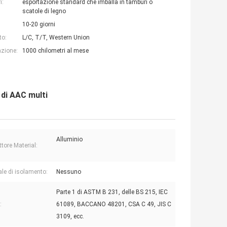
i:
esportazione standard che imballa in tamburi o
scatole di legno
10-20 giorni
to:
L/C, T/T, Western Union
azione:
1000 chilometri al mese
 di AAC multi
Alluminio
tore Material:
ale di isolamento:
Nessuno
Parte 1 di ASTM B 231, delle BS 215, IEC
:
61089, BACCANO 48201, CSA C 49, JIS C
3109, ecc.