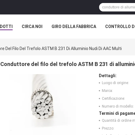
DOTTI
CIRCA NOI
GIRO DELLA FABBRICA
CONTROLLO DI
e Del Filo Del Trefolo ASTM B 231 Di Alluminio Nudi Di AAC Multi
Conduttore del filo del trefolo ASTM B 231 di allumini
Dettagli:
Luogo di origine:
Marca:
Certificazione:
Numero di modello:
Termini di pagame
Quantità di ordine 
Prezzo: