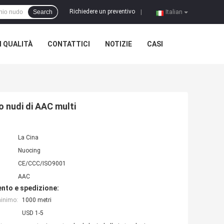
Richiedere un preventivo
Search
|
Italian
 QUALITÀ
CONTATTICI
NOTIZIE
CASI
o nudi di AAC multi
La Cina
Nuocing
CE/CCC/ISO9001
AAC
nto e spedizione:
minimo:
1000 metri
USD 1-5