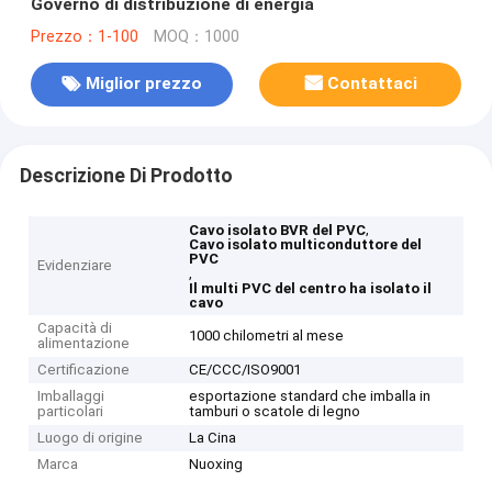
Governo di distribuzione di energia
Prezzo：1-100
MOQ：1000
Miglior prezzo
Contattaci
Descrizione Di Prodotto
,
Cavo isolato BVR del PVC
Cavo isolato multiconduttore del
PVC
Evidenziare
,
Il multi PVC del centro ha isolato il
cavo
Capacità di
1000 chilometri al mese
alimentazione
Certificazione
CE/CCC/ISO9001
Imballaggi
esportazione standard che imballa in
particolari
tamburi o scatole di legno
Luogo di origine
La Cina
Marca
Nuoxing