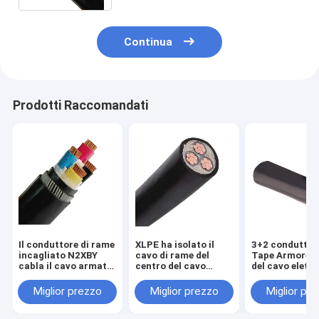
Continua
Prodotti Raccomandati
Il conduttore di rame
XLPE ha isolato il
3+2 conduttor
incagliato N2XBY
cavo di rame del
Tape Armored 
cabla il cavo armato
centro del cavo
del cavo elettr
del filo di acciaio di
elettrico 0.6kv 3 di
bassa tensione
SWA
bassa tensione
centro NYBY
Miglior prezzo
Miglior prezzo
Miglior pr