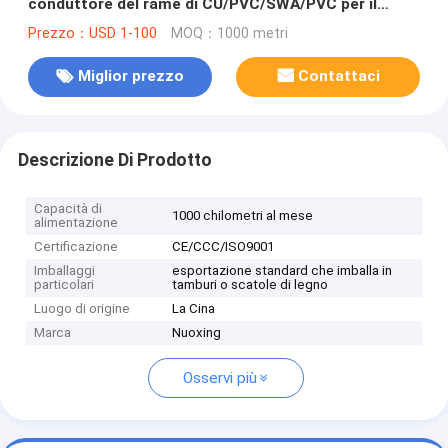
conduttore del rame di CU/PVC/SWA/PVC per il
tunnel
Prezzo：USD 1-100
MOQ：1000 metri
Miglior prezzo
Contattaci
Descrizione Di Prodotto
Capacità di
1000 chilometri al mese
alimentazione
Certificazione
CE/CCC/ISO9001
Imballaggi
esportazione standard che imballa in
particolari
tamburi o scatole di legno
Luogo di origine
La Cina
Marca
Nuoxing
Osservi più