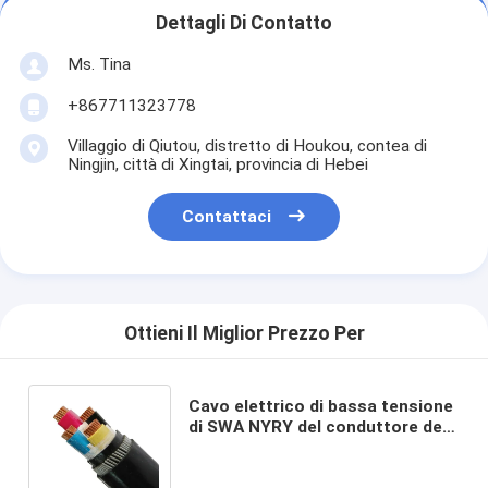
Dettagli Di Contatto
Ms. Tina
+867711323778
Villaggio di Qiutou, distretto di Houkou, contea di
Ningjin, città di Xingtai, provincia di Hebei
Contattaci
Ottieni Il Miglior Prezzo Per
Cavo elettrico di bassa tensione
di SWA NYRY del conduttore del
rame di CU/PVC/SWA/PVC per il
tunnel